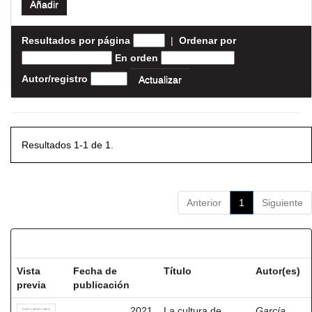
Resultados por página
|
Ordenar por
En orden
Autor/registro
Resultados 1-1 de 1.
Anterior
1
Siguiente
Resultados por ítem:
Vista
Fecha de
Título
Autor(es)
previa
publicación
2021
La cultura de
García