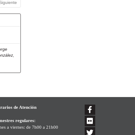
Siguiente
orge
onzález,
rarios de Atención
mestres regulares:
nes a viernes: de 7h00 a 21h00