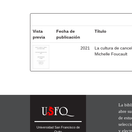
Resultados por ítem:
Vista
Fecha de
Título
previa
publicación
2021
La cultura de cancel
Michelle Foucault
La bibl
abre su
de est
selecci
Universidad San Francisco de
y elect
Quito