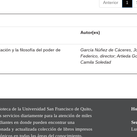
Anterior
1
Autor(es)
ación y la filosofía del poder de
García Núñez de Cáceres, J
Federico, director
;
Artieda G
Camila Soledad
ioteca de la Universidad San Francisco de Quito,
Ho
s servicios diariamente para la atención de miles
udiantes en donde pueden encontrar una
Se
onada y actualizada colección de libros impresos
Lu
rónicos en todas las áreas del conocimiento,