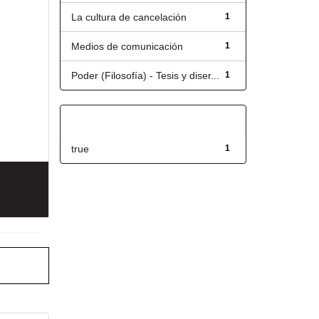
La cultura de cancelación
1
Medios de comunicación
1
Poder (Filosofía) - Tesis y diser...
1
Has File(s)
true
1