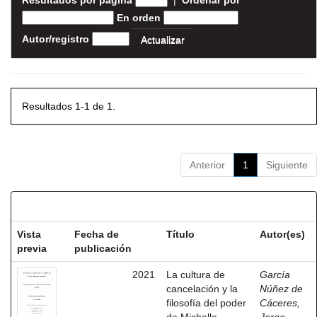
Resultados por página
|
Ordenar por
En orden
Autor/registro
Resultados 1-1 de 1.
Anterior
1
Siguiente
Resultados por ítem:
Vista
Fecha de
Título
Autor(es)
previa
publicación
2021
La cultura de
García
cancelación y la
Núñez de
filosofía del poder
Cáceres,