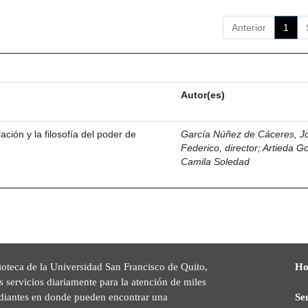
Anterior
1
Autor(es)
ación y la filosofía del poder de
García Núñez de Cáceres, J
Federico, director
;
Artieda G
Camila Soledad
ioteca de la Universidad San Francisco de Quito,
Ho
s servicios diariamente para la atención de miles
udiantes en donde pueden encontrar una
Se