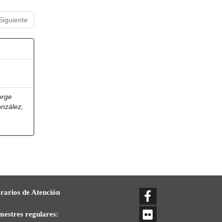
Siguiente
orge
onzález,
rarios de Atención
mestres regulares: