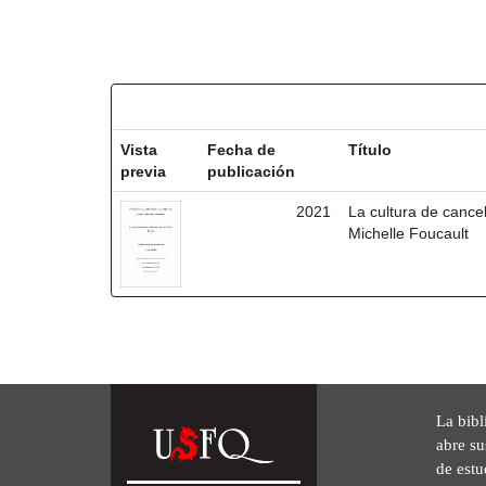
Resultados por ítem:
Vista
Fecha de
Título
previa
publicación
2021
La cultura de cancel
Michelle Foucault
La bibl
abre su
de est