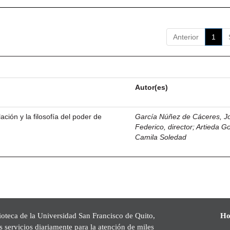
Anterior
1
Autor(es)
ación y la filosofía del poder de
García Núñez de Cáceres, J
Federico, director
;
Artieda G
Camila Soledad
ioteca de la Universidad San Francisco de Quito,
Ho
s servicios diariamente para la atención de miles