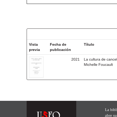
Resultados por ítem:
Vista
Fecha de
Título
previa
publicación
2021
La cultura de cancel
Michelle Foucault
La bibl
abre su