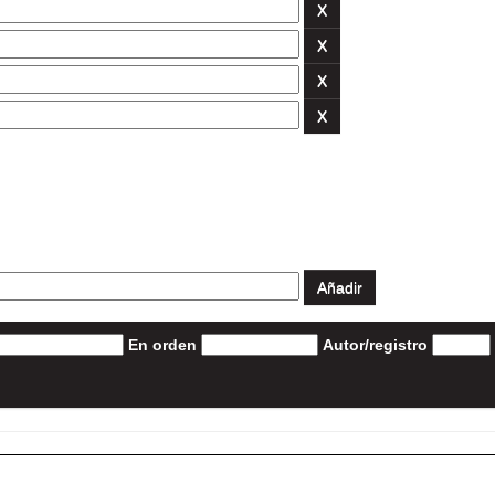
En orden
Autor/registro