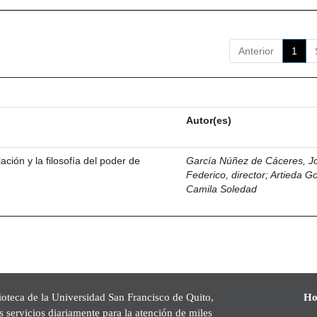
Anterior
1
Autor(es)
ación y la filosofía del poder de
García Núñez de Cáceres, J
Federico, director
;
Artieda G
Camila Soledad
ioteca de la Universidad San Francisco de Quito,
Ho
s servicios diariamente para la atención de miles