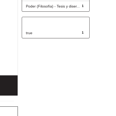
Poder (Filosofía) - Tesis y diser...
1
Has File(s)
true
1