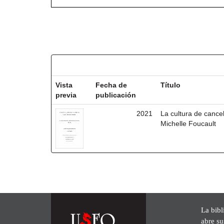
Resultados por ítem:
Vista
Fecha de
Título
previa
publicación
2021
La cultura de cancel
Michelle Foucault
La bibl
abre su