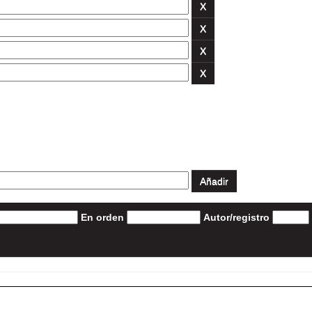
En orden
Autor/registro