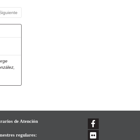
Siguiente
orge
onzález,
rarios de Atención
mestres regulares: