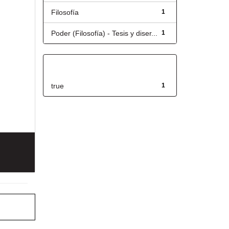
Filosofía
1
Poder (Filosofía) - Tesis y diser...
1
Has File(s)
true
1