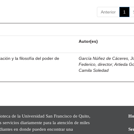
Anterior
1
Autor(es)
ación y la filosofía del poder de
García Núñez de Cáceres, J
Federico, director
;
Artieda G
Camila Soledad
ioteca de la Universidad San Francisco de Quito,
Ho
s servicios diariamente para la atención de miles
udiantes en donde pueden encontrar una
Se