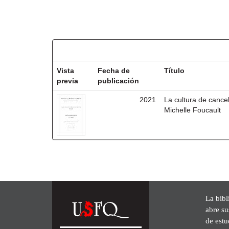
Resultados por ítem:
Vista
Fecha de
Título
previa
publicación
2021
La cultura de cancel
Michelle Foucault
La bibl
abre su
de est