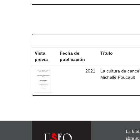
Resultados por ítem:
Vista
Fecha de
Título
previa
publicación
2021
La cultura de cancel
Michelle Foucault
La bibl
abre su