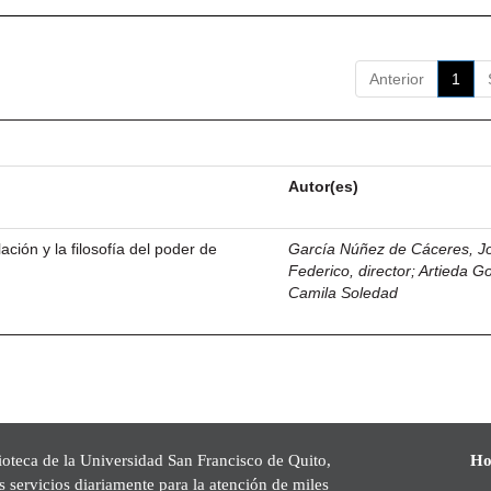
Anterior
1
Autor(es)
ación y la filosofía del poder de
García Núñez de Cáceres, J
Federico, director
;
Artieda G
Camila Soledad
ioteca de la Universidad San Francisco de Quito,
Ho
s servicios diariamente para la atención de miles