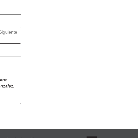
Siguiente
orge
onzález,