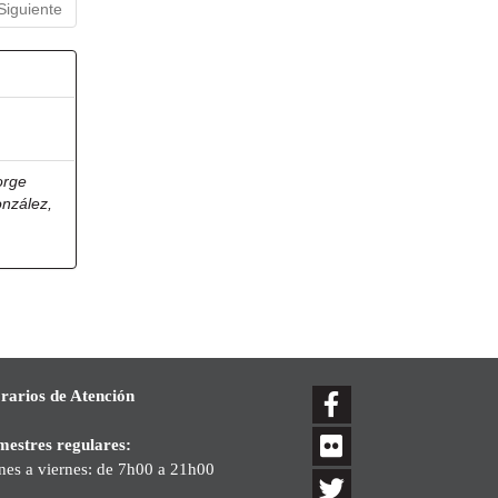
Siguiente
orge
onzález,
rarios de Atención
mestres regulares:
nes a viernes: de 7h00 a 21h00