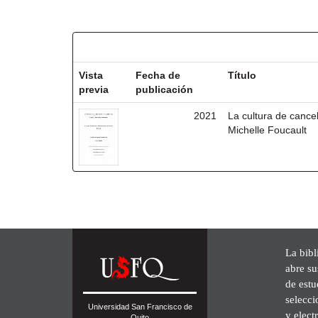
Resultados por ítem:
Vista
Fecha de
Título
previa
publicación
2021
La cultura de cancel
Michelle Foucault
La bibl
abre su
de est
selecci
Universidad San Francisco de
y elect
Quito