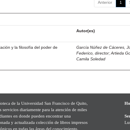
Anterior
1
Autor(es)
ación y la filosofía del poder de
García Núñez de Cáceres, J
Federico, director
;
Artieda G
Camila Soledad
ioteca de la Universidad San Francisco de Quito,
Ho
s servicios diariamente para la atención de miles
udiantes en donde pueden encontrar una
Se
onada y actualizada colección de libros impresos
Lu
rónicos en todas las áreas del conocimiento,