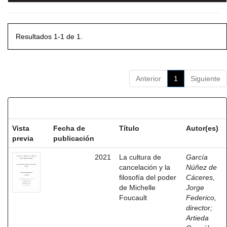
Resultados 1-1 de 1.
Anterior
1
Siguiente
Resultados por ítem:
Vista
Fecha de
Título
Autor(es)
previa
publicación
2021
La cultura de
García
cancelación y la
Núñez de
filosofía del poder
Cáceres,
de Michelle
Jorge
Foucault
Federico,
director
;
Artieda