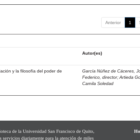
Anterior
1
Autor(es)
ación y la filosofía del poder de
García Núñez de Cáceres, J
Federico, director
;
Artieda G
Camila Soledad
ioteca de la Universidad San Francisco de Quito,
Ho
s servicios diariamente para la atención de miles