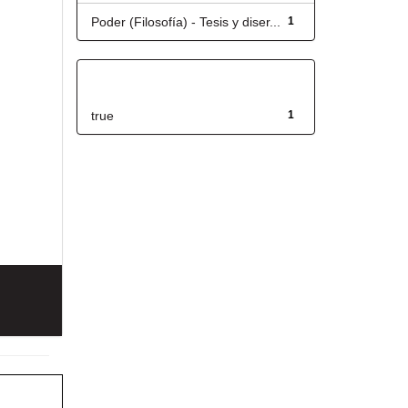
Poder (Filosofía) - Tesis y diser...
1
Has File(s)
true
1