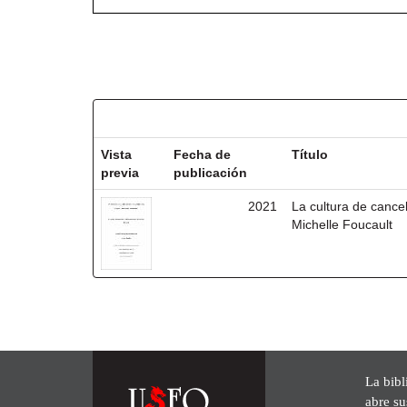
Resultados por ítem:
Vista
Fecha de
Título
previa
publicación
2021
La cultura de cancel
Michelle Foucault
La bibl
abre su