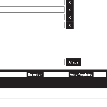
En orden
Autor/registro