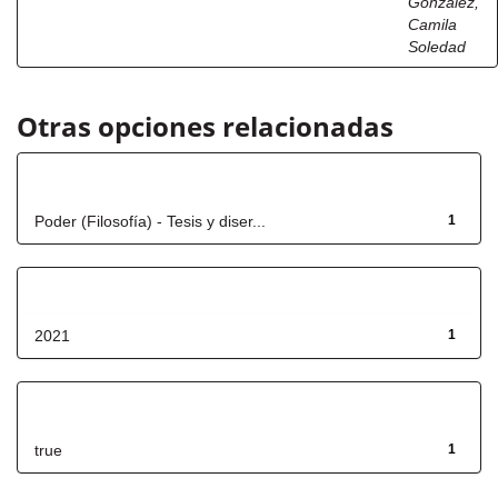
González,
Camila
Soledad
Otras opciones relacionadas
Título
Poder (Filosofía) - Tesis y diser...
1
Fecha de lanzamiento
2021
1
Has File(s)
true
1