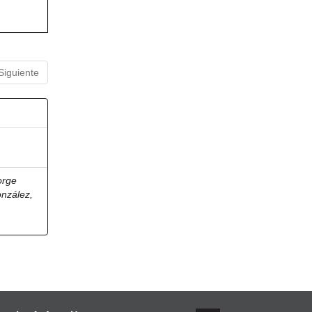
Siguiente
orge
onzález,