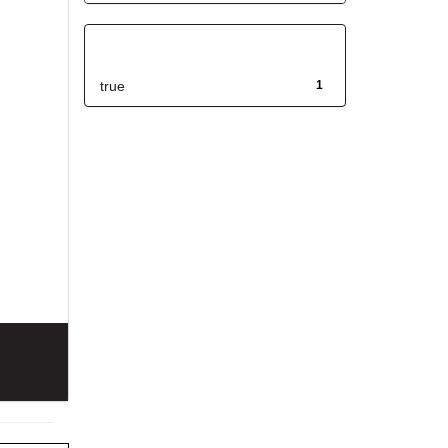
Has File(s)
true
1