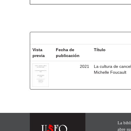
Resultados por ítem:
Vista
Fecha de
Título
previa
publicación
2021
La cultura de cancel
Michelle Foucault
La bibl
abre su