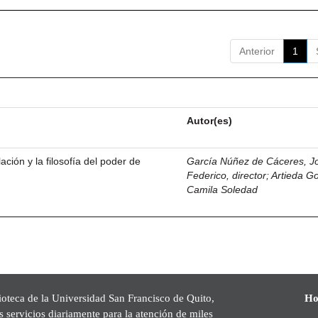
Anterior
1
Autor(es)
ación y la filosofía del poder de
García Núñez de Cáceres, J
Federico, director
;
Artieda G
Camila Soledad
ioteca de la Universidad San Francisco de Quito,
Ho
s servicios diariamente para la atención de miles