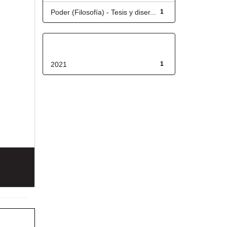
Poder (Filosofía) - Tesis y diser...
1
Fecha de lanzamiento
2021
1