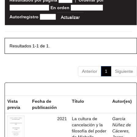
Resultados por página
|
Ordenar por
En orden
Autor/registro
Resultados 1-1 de 1.
Anterior
1
Siguiente
Resultados por ítem:
Vista
Fecha de
Título
Autor(es)
previa
publicación
2021
La cultura de
García
cancelación y la
Núñez de
filosofía del poder
Cáceres,