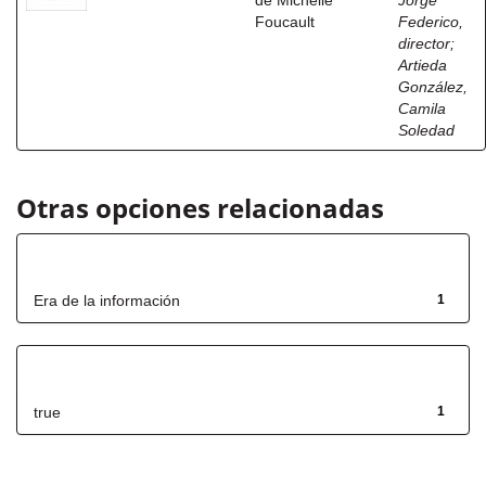
de Michelle
Jorge
Foucault
Federico,
director
;
Artieda
González,
Camila
Soledad
Otras opciones relacionadas
Título
Era de la información
1
Has File(s)
true
1