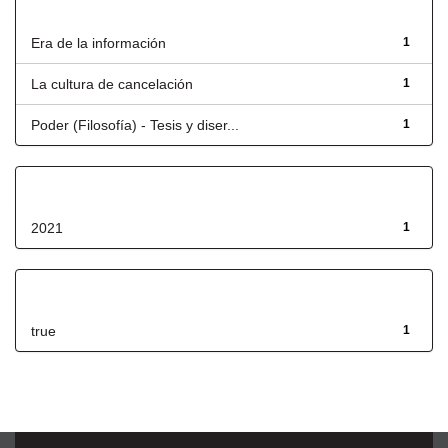
Título
Era de la información
1
La cultura de cancelación
1
Poder (Filosofía) - Tesis y diser...
1
Fecha de lanzamiento
2021
1
Has File(s)
true
1