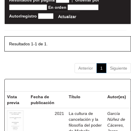
Resultados por página
|
Ordenar por
En orden
Autor/registro
Resultados 1-1 de 1.
Anterior
1
Siguiente
Resultados por ítem:
Vista
Fecha de
Título
Autor(es)
previa
publicación
2021
La cultura de
García
cancelación y la
Núñez de
filosofía del poder
Cáceres,