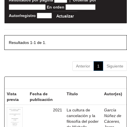
Resultados por página
|
Ordenar por
En orden
Autor/registro
Resultados 1-1 de 1.
Anterior
1
Siguiente
Resultados por ítem:
Vista
Fecha de
Título
Autor(es)
previa
publicación
2021
La cultura de
García
cancelación y la
Núñez de
filosofía del poder
Cáceres,