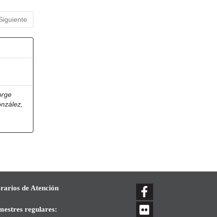
Siguiente
orge
onzález,
rarios de Atención
mestres regulares: