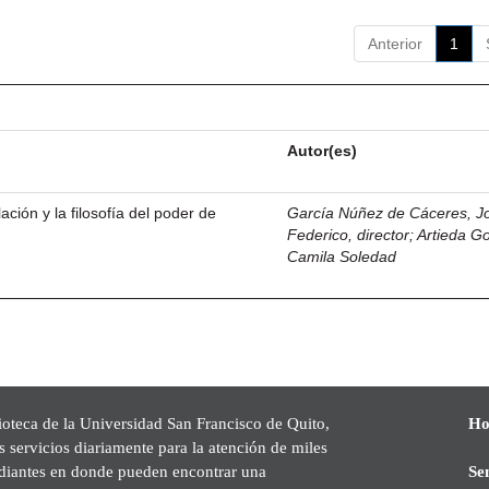
Anterior
1
Autor(es)
ación y la filosofía del poder de
García Núñez de Cáceres, J
Federico, director
;
Artieda G
Camila Soledad
ioteca de la Universidad San Francisco de Quito,
Ho
s servicios diariamente para la atención de miles
udiantes en donde pueden encontrar una
Se