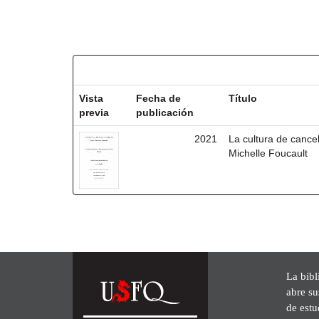
Resultados por ítem:
Vista
Fecha de
Título
previa
publicación
2021
La cultura de cancel
Michelle Foucault
La bibl
abre su
de est