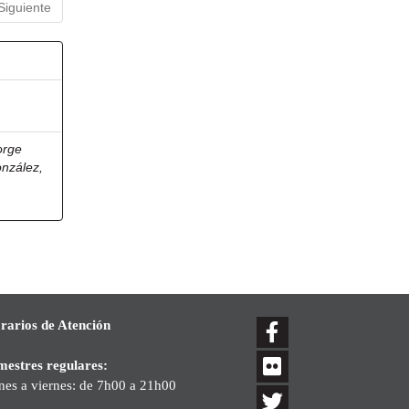
Siguiente
orge
onzález,
rarios de Atención
mestres regulares:
nes a viernes: de 7h00 a 21h00