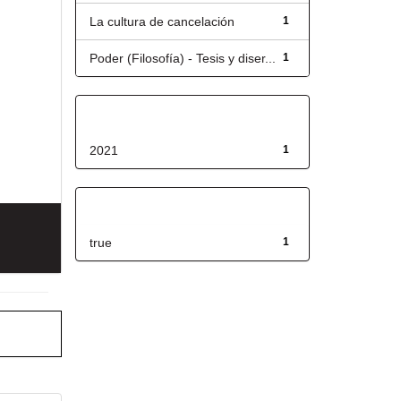
La cultura de cancelación
1
Poder (Filosofía) - Tesis y diser...
1
Fecha de lanzamiento
2021
1
Has File(s)
true
1