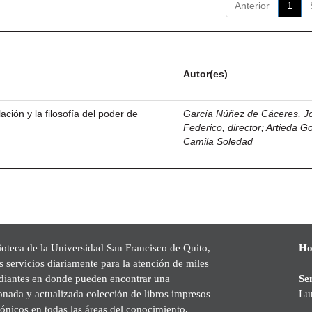
Anterior
1
Autor(es)
ación y la filosofía del poder de
García Núñez de Cáceres, J
Federico, director
;
Artieda G
Camila Soledad
ioteca de la Universidad San Francisco de Quito,
Ho
s servicios diariamente para la atención de miles
udiantes en donde pueden encontrar una
Se
onada y actualizada colección de libros impresos
Lu
rónicos en todas las áreas del conocimiento,