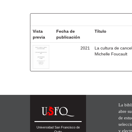
Resultados por ítem:
Vista
Fecha de
Título
previa
publicación
2021
La cultura de cancel
Michelle Foucault
La bibl
abre su
de est
selecci
Universidad San Francisco de
y elect
Quito