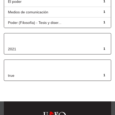
El poder
1
Medios de comunicación
1
Poder (Filosofía) - Tesis y diser...
1
Fecha de lanzamiento
2021
1
Has File(s)
true
1