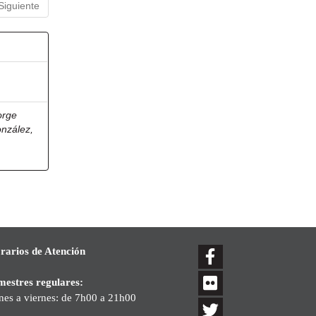
Siguiente
orge
onzález,
rarios de Atención
mestres regulares:
nes a viernes: de 7h00 a 21h00