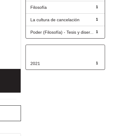
Filosofía
1
La cultura de cancelación
1
Poder (Filosofía) - Tesis y diser...
1
Fecha de lanzamiento
2021
1