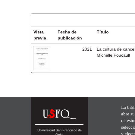
Resultados por ítem:
Vista
Fecha de
Título
previa
publicación
2021
La cultura de cancel
Michelle Foucault
La bibl
abre su
de est
selecci
Universidad San Francisco de
y elect
Quito