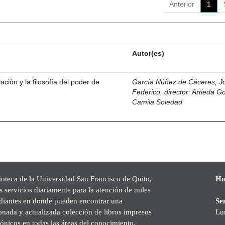
Anterior
1
Autor(es)
ación y la filosofía del poder de
García Núñez de Cáceres, J
Federico, director
;
Artieda G
Camila Soledad
ioteca de la Universidad San Francisco de Quito,
Ho
s servicios diariamente para la atención de miles
udiantes en donde pueden encontrar una
Se
onada y actualizada colección de libros impresos
Lu
rónicos en todas las áreas del conocimiento,