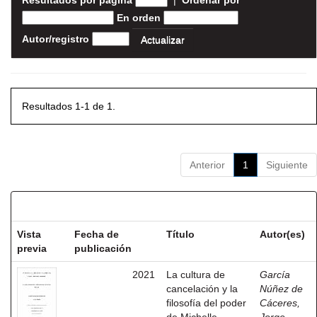
Resultados por página
|
Ordenar por
En orden
Autor/registro
Resultados 1-1 de 1.
Anterior
1
Siguiente
Resultados por ítem:
Vista
Fecha de
Título
Autor(es)
previa
publicación
2021
La cultura de
García
cancelación y la
Núñez de
filosofía del poder
Cáceres,