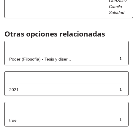
González,
Camila
Soledad
Otras opciones relacionadas
Título
Poder (Filosofía) - Tesis y diser...
1
Fecha de lanzamiento
2021
1
Has File(s)
true
1