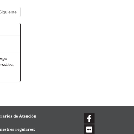
Siguiente
orge
onzález,
rarios de Atención
mestres regulares: