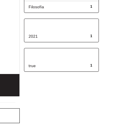
Filosofía
1
Fecha de lanzamiento
2021
1
Has File(s)
true
1