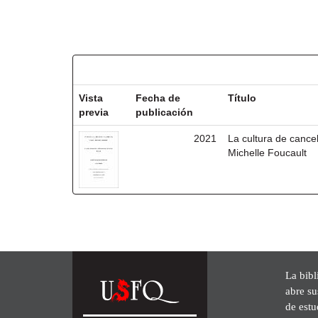
Resultados por ítem:
Vista
Fecha de
Título
previa
publicación
2021
La cultura de cancel
Michelle Foucault
La bibl
abre su
de est