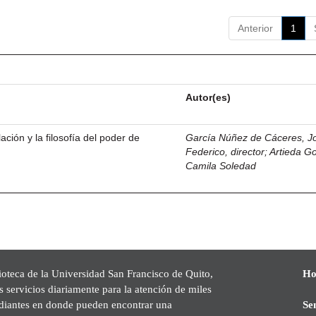
Anterior
1
Autor(es)
ación y la filosofía del poder de
García Núñez de Cáceres, J
Federico, director
;
Artieda G
Camila Soledad
ioteca de la Universidad San Francisco de Quito,
Ho
s servicios diariamente para la atención de miles
udiantes en donde pueden encontrar una
Se