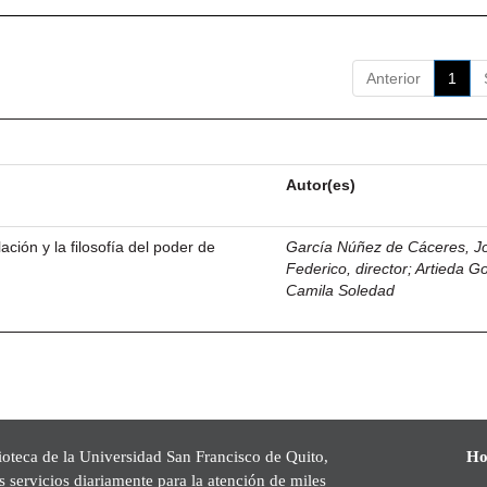
Anterior
1
Autor(es)
ación y la filosofía del poder de
García Núñez de Cáceres, J
Federico, director
;
Artieda G
Camila Soledad
ioteca de la Universidad San Francisco de Quito,
Ho
s servicios diariamente para la atención de miles