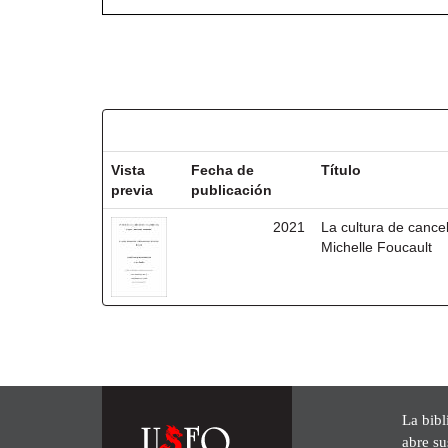
Resultados por ítem:
Vista
Fecha de
Título
previa
publicación
2021
La cultura de cancel
Michelle Foucault
La bibl
abre su