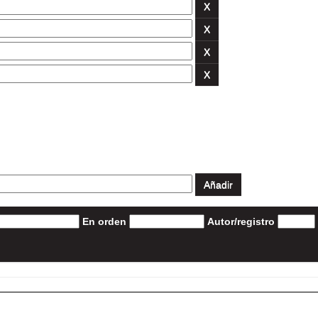
En orden
Autor/registro