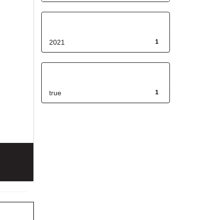
Fecha de lanzamiento
2021
1
Has File(s)
true
1