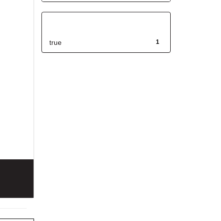
Has File(s)
true
1