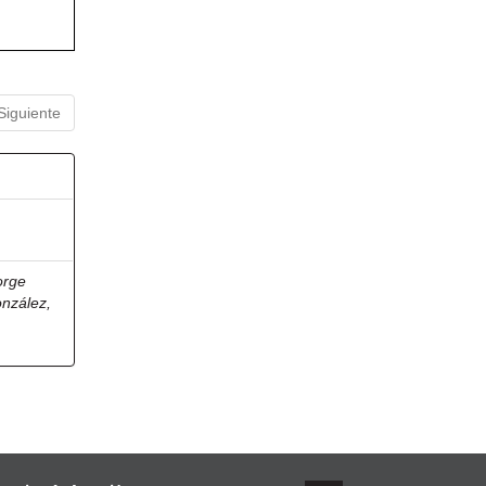
Siguiente
orge
onzález,