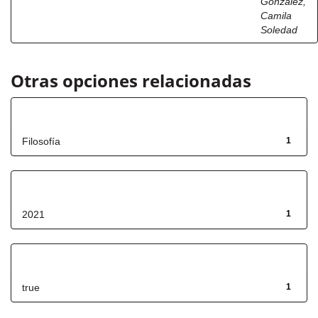
González,
Camila
Soledad
Otras opciones relacionadas
Título
Filosofía
1
Fecha de lanzamiento
2021
1
Has File(s)
true
1