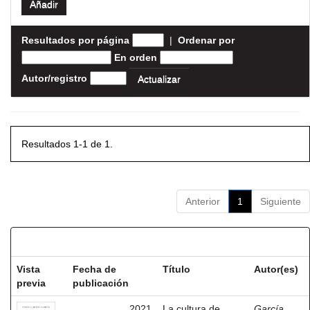
Resultados por página
|
Ordenar por
En orden
Autor/registro
Resultados 1-1 de 1.
Anterior
1
Siguiente
Resultados por ítem:
Vista
Fecha de
Título
Autor(es)
previa
publicación
2021
La cultura de
García