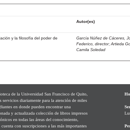
Autor(es)
ación y la filosofía del poder de
García Núñez de Cáceres, J
Federico, director
;
Artieda G
Camila Soledad
ioteca de la Universidad San Francisco de Quito,
Ho
s servicios diariamente para la atención de miles
udiantes en donde pueden encontrar una
Se
onada y actualizada colección de libros impresos
Lu
rónicos en todas las áreas del conocimiento,
cuenta con suscripciones a las más importantes
Pe