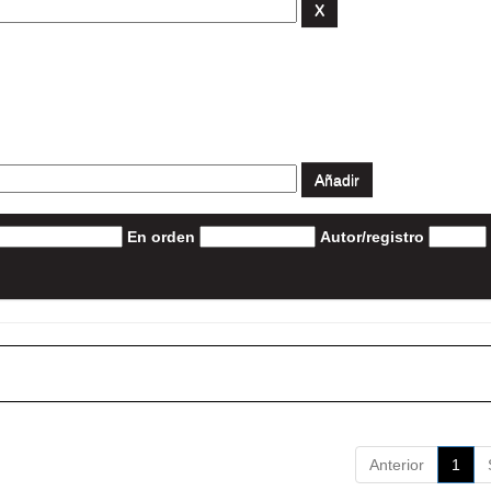
En orden
Autor/registro
Anterior
1