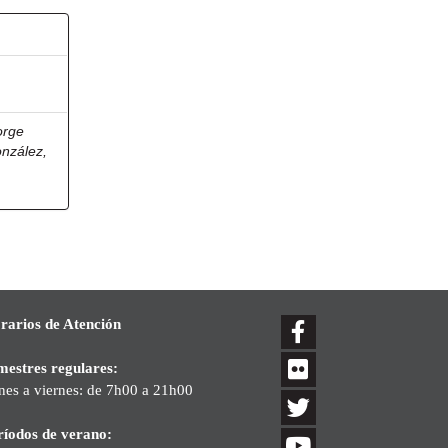
orge
onzález,
rarios de Atención
mestres regulares:
nes a viernes: de 7h00 a 21h00
ríodos de verano: