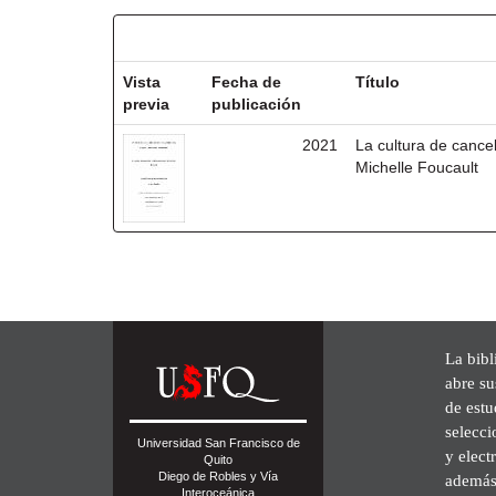
Resultados por ítem:
Vista
Fecha de
Título
previa
publicación
2021
La cultura de cancel
Michelle Foucault
La bibl
abre su
de est
selecci
Universidad San Francisco de
y elect
Quito
Diego de Robles y Vía
además 
Interoceánica