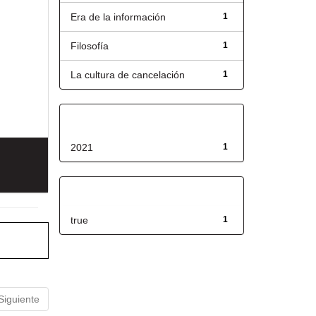
Era de la información
1
Filosofía
1
La cultura de cancelación
1
Fecha de lanzamiento
2021
1
Has File(s)
true
1
Siguiente