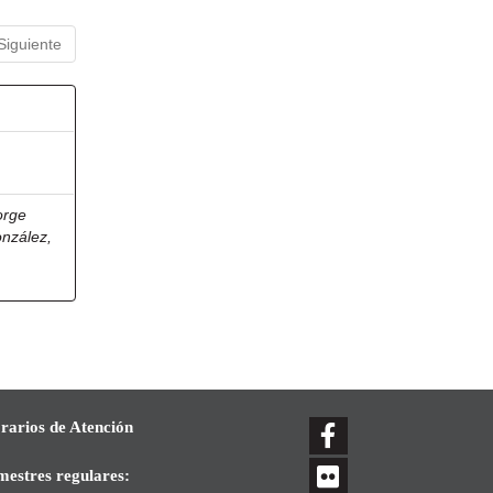
Siguiente
orge
onzález,
rarios de Atención
mestres regulares: