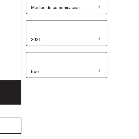
Medios de comunicación
1
Fecha de lanzamiento
2021
1
Has File(s)
true
1