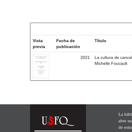
Resultados por ítem:
Vista
Fecha de
Título
previa
publicación
2021
La cultura de cancel
Michelle Foucault
La bibl
abre su
de est