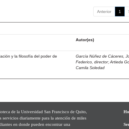
Anterior
1
Autor(es)
ación y la filosofía del poder de
García Núñez de Cáceres, J
Federico, director
;
Artieda G
Camila Soledad
ioteca de la Universidad San Francisco de Quito,
Ho
s servicios diariamente para la atención de miles
udiantes en donde pueden encontrar una
Se