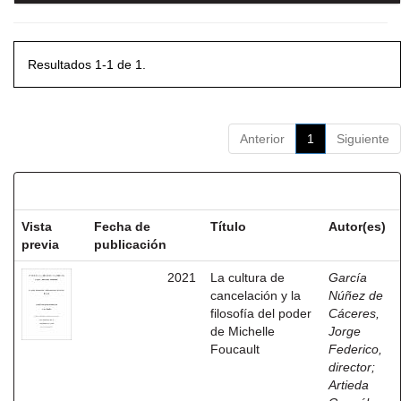
Resultados 1-1 de 1.
Anterior
1
Siguiente
Resultados por ítem:
Vista
Fecha de
Título
Autor(es)
previa
publicación
2021
La cultura de
García
cancelación y la
Núñez de
filosofía del poder
Cáceres,
de Michelle
Jorge
Foucault
Federico,
director
;
Artieda