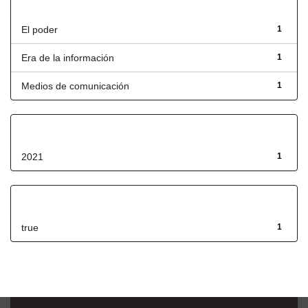
Título
El poder
1
Era de la información
1
Medios de comunicación
1
Fecha de lanzamiento
2021
1
Has File(s)
true
1