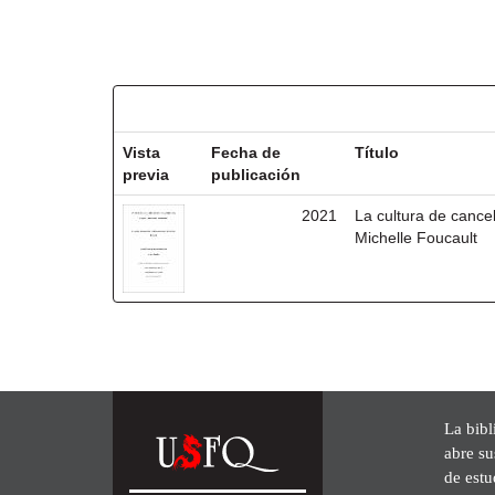
Resultados por ítem:
Vista
Fecha de
Título
previa
publicación
2021
La cultura de cancel
Michelle Foucault
La bibl
abre su
de est