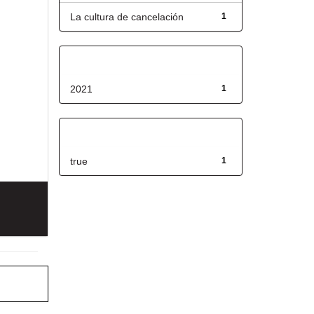
La cultura de cancelación
1
Fecha de lanzamiento
2021
1
Has File(s)
true
1