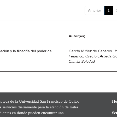
Anterior
1
Autor(es)
ación y la filosofía del poder de
García Núñez de Cáceres, J
Federico, director
;
Artieda G
Camila Soledad
ioteca de la Universidad San Francisco de Quito,
Ho
s servicios diariamente para la atención de miles
udiantes en donde pueden encontrar una
Se