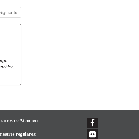
Siguiente
orge
onzález,
rarios de Atención
mestres regulares: