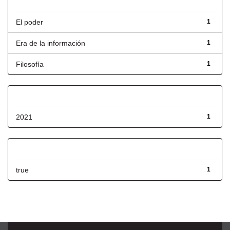
Título
El poder
1
Era de la información
1
Filosofía
1
Fecha de lanzamiento
2021
1
Has File(s)
true
1