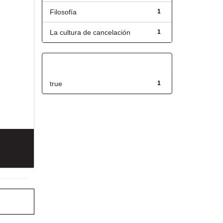
Filosofía
1
La cultura de cancelación
1
Has File(s)
true
1