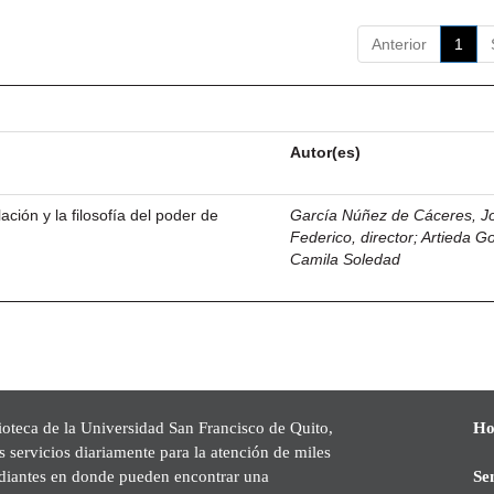
Anterior
1
Autor(es)
ación y la filosofía del poder de
García Núñez de Cáceres, J
Federico, director
;
Artieda G
Camila Soledad
ioteca de la Universidad San Francisco de Quito,
Ho
s servicios diariamente para la atención de miles
udiantes en donde pueden encontrar una
Se