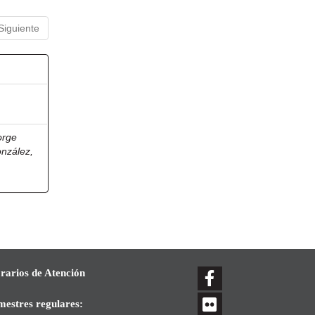
Siguiente
orge
onzález,
rarios de Atención
mestres regulares: