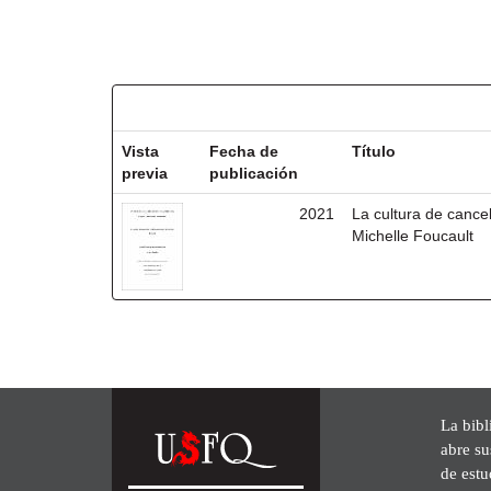
Resultados por ítem:
Vista
Fecha de
Título
previa
publicación
2021
La cultura de cancel
Michelle Foucault
La bibl
abre su
de est