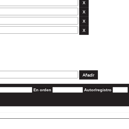
En orden
Autor/registro