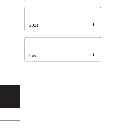
Fecha de lanzamiento
2021
1
Has File(s)
true
1