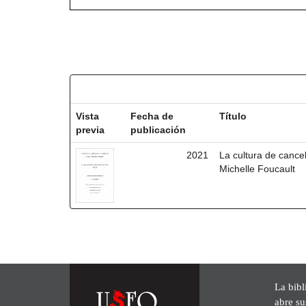
Resultados por ítem:
Vista
Fecha de
Título
previa
publicación
2021
La cultura de cancel
Michelle Foucault
La bibl
abre su