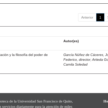
Anterior
1
Autor(es)
ación y la filosofía del poder de
García Núñez de Cáceres, J
Federico, director
;
Artieda G
Camila Soledad
ioteca de la Universidad San Francisco de Quito,
Ho
s servicios diariamente para la atención de miles