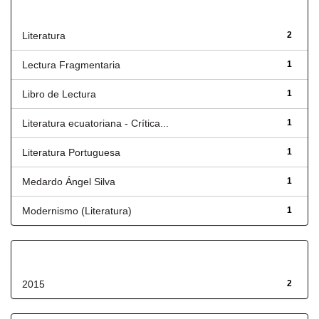
Título
Literatura
2
Lectura Fragmentaria
1
Libro de Lectura
1
Literatura ecuatoriana - Crítica...
1
Literatura Portuguesa
1
Medardo Ángel Silva
1
Modernismo (Literatura)
1
Fecha de lanzamiento
2015
2