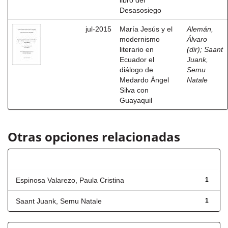
libro del
Desasosiego
jul-2015
María Jesús y el
Alemán,
modernismo
Álvaro
literario en
(dir)
;
Saant
Ecuador el
Juank,
diálogo de
Semu
Medardo Ángel
Natale
Silva con
Guayaquil
Otras opciones relacionadas
Autor
Espinosa Valarezo, Paula Cristina
1
Saant Juank, Semu Natale
1