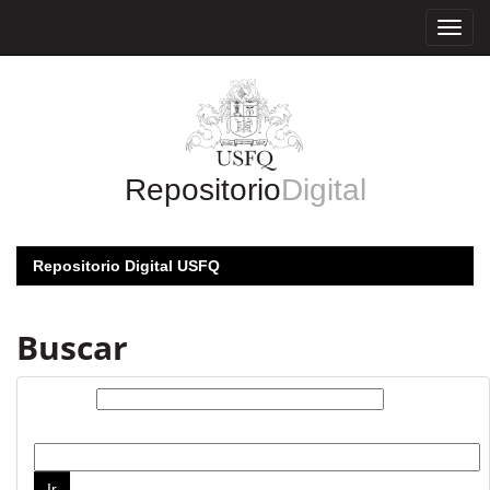
Skip
navigation
Repositorio
Digital
Repositorio Digital USFQ
Buscar
Buscar:
por