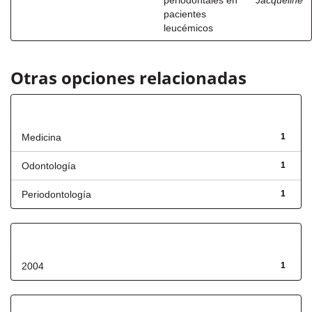
periodontales en
Jacqueline
pacientes
leucémicos
Otras opciones relacionadas
Título
Medicina
1
Odontología
1
Periodontología
1
Fecha de lanzamiento
2004
1
Has File(s)