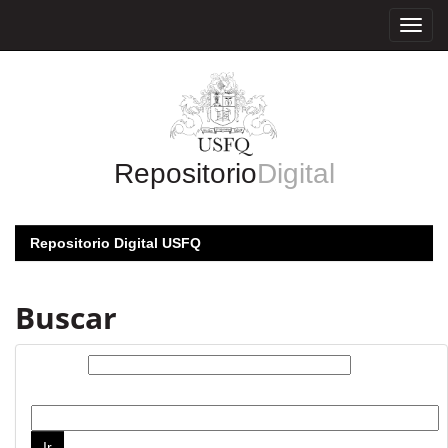
Skip
navigation
Repositorio
Digital
Repositorio Digital USFQ
Buscar
Buscar:
por