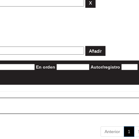
En orden
Autor/registro
Anterior
1