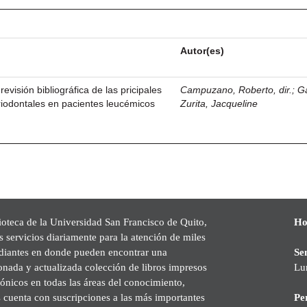
Autor(es)
revisión bibliográfica de las pricipales
Campuzano, Roberto, dir.
;
G
iodontales en pacientes leucémicos
Zurita, Jacqueline
ioteca de la Universidad San Francisco de Quito,
Ho
s servicios diariamente para la atención de miles
udiantes en donde pueden encontrar una
Se
onada y actualizada colección de libros impresos
Lu
rónicos en todas las áreas del conocimiento,
cuenta con suscripciones a las más importantes
Pe