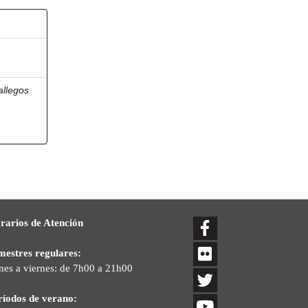
allegos
rarios de Atención
mestres regulares:
nes a viernes: de 7h00 a 21h00
ríodos de verano: