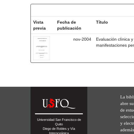
Resultados por ítem:
Vista
Fecha de
Título
previa
publicación
nov-2004
Evaluación clínica y 
manifestaciones per
La bibl
abre su
de est
selecci
Universidad San Francisco de
y elect
Quito
Diego de Robles y Vía
además 
Interoceánica