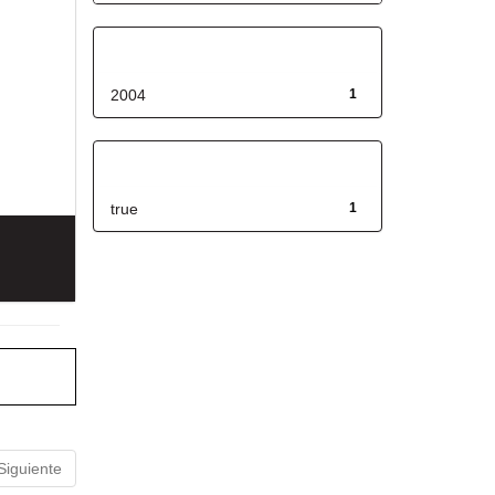
Fecha de lanzamiento
2004
1
Has File(s)
true
1
Siguiente