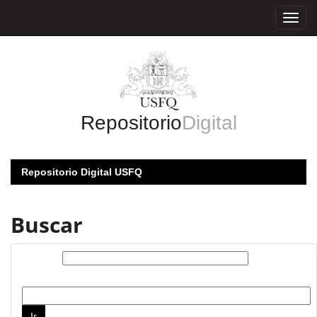
Skip
navigation
Repositorio
Digital
Repositorio Digital USFQ
Buscar
Buscar:
por