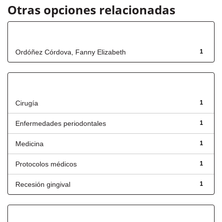
Otras opciones relacionadas
Autor
Ordóñez Córdova, Fanny Elizabeth
1
Título
Cirugía
1
Enfermedades periodontales
1
Medicina
1
Protocolos médicos
1
Recesión gingival
1
Has File(s)