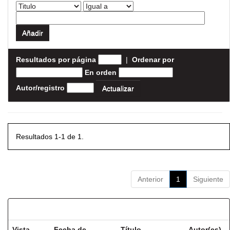
Resultados por página
|
Ordenar por
En orden
Autor/registro
Resultados 1-1 de 1.
Anterior
1
Siguiente
Resultados por ítem:
Vista
Fecha de
Título
Autor(es)