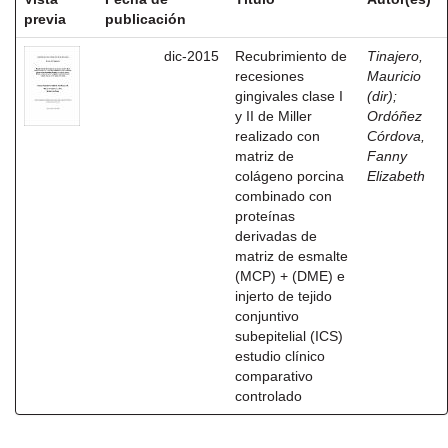
previa
publicación
dic-2015
Recubrimiento de
Tinajero,
recesiones
Mauricio
gingivales clase I
(dir)
;
y II de Miller
Ordóñez
realizado con
Córdova,
matriz de
Fanny
colágeno porcina
Elizabeth
combinado con
proteínas
derivadas de
matriz de esmalte
(MCP) + (DME) e
injerto de tejido
conjuntivo
subepitelial (ICS)
estudio clínico
comparativo
controlado