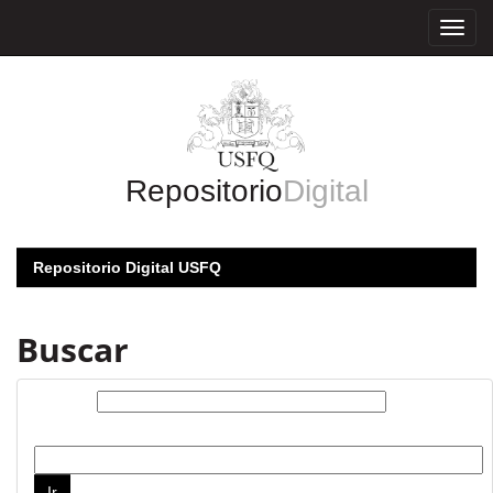
Skip
navigation
Repositorio
Digital
Repositorio Digital USFQ
Buscar
Buscar:
por