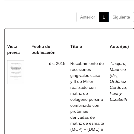
Anterior
1
Siguiente
Resultados por ítem:
Vista
Fecha de
Título
Autor(es)
previa
publicación
dic-2015
Recubrimiento de
Tinajero,
recesiones
Mauricio
gingivales clase I
(dir)
;
y II de Miller
Ordóñez
realizado con
Córdova,
matriz de
Fanny
colágeno porcina
Elizabeth
combinado con
proteínas
derivadas de
matriz de esmalte
(MCP) + (DME) e