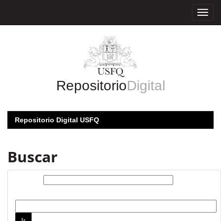
Skip
navigation
Repositorio
Digital
Repositorio Digital USFQ
Buscar
Buscar:
por