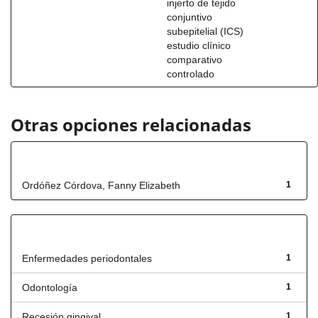
injerto de tejido
conjuntivo
subepitelial (ICS)
estudio clínico
comparativo
controlado
Otras opciones relacionadas
Autor
Ordóñez Córdova, Fanny Elizabeth
1
Título
Enfermedades periodontales
1
Odontología
1
Recesión gingival
1