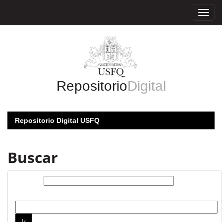
Skip
navigation
Repositorio
Digital
Repositorio Digital USFQ
Buscar
Buscar:
por