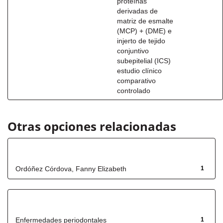
proteínas
derivadas de
matriz de esmalte
(MCP) + (DME) e
injerto de tejido
conjuntivo
subepitelial (ICS)
estudio clínico
comparativo
controlado
Otras opciones relacionadas
Autor
Ordóñez Córdova, Fanny Elizabeth
1
Título
Enfermedades periodontales
1