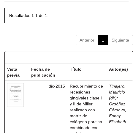
Resultados 1-1 de 1.
Anterior
1
Siguiente
Resultados por ítem:
Vista
Fecha de
Título
Autor(es)
previa
publicación
dic-2015
Recubrimiento de
Tinajero,
recesiones
Mauricio
gingivales clase I
(dir)
;
y II de Miller
Ordóñez
realizado con
Córdova,
matriz de
Fanny
colágeno porcina
Elizabeth
combinado con