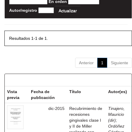
En orden
Autor/registro
Resultados 1-1 de 1.
Anterior
1
Siguiente
Resultados por ítem:
Vista
Fecha de
Título
Autor(es)
previa
publicación
dic-2015
Recubrimiento de
Tinajero,
recesiones
Mauricio
gingivales clase I
(dir)
;
y II de Miller
Ordóñez