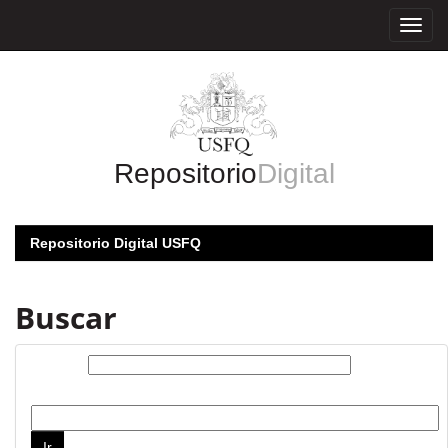
Skip
navigation
Repositorio
Digital
Repositorio Digital USFQ
Buscar
Buscar:
por