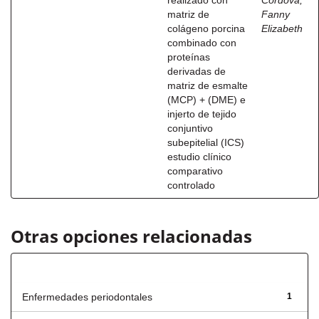
realizado con
Córdova,
matriz de
Fanny
colágeno porcina
Elizabeth
combinado con
proteínas
derivadas de
matriz de esmalte
(MCP) + (DME) e
injerto de tejido
conjuntivo
subepitelial (ICS)
estudio clínico
comparativo
controlado
Otras opciones relacionadas
Título
Enfermedades periodontales
1