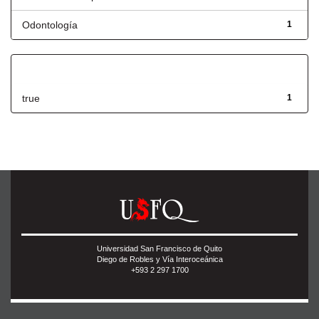
Odontología
1
Has File(s)
true
1
Universidad San Francisco de Quito
Diego de Robles y Vía Interoceánica
+593 2 297 1700