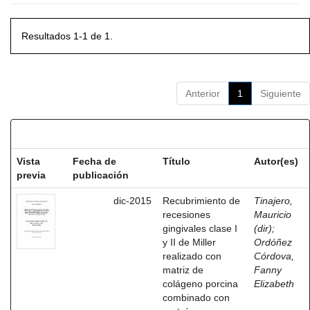
Resultados 1-1 de 1.
Anterior
1
Siguiente
Resultados por ítem:
Vista
Fecha de
Título
Autor(es)
previa
publicación
dic-2015
Recubrimiento de
Tinajero,
recesiones
Mauricio
gingivales clase I
(dir)
;
y II de Miller
Ordóñez
realizado con
Córdova,
matriz de
Fanny
colágeno porcina
Elizabeth
combinado con