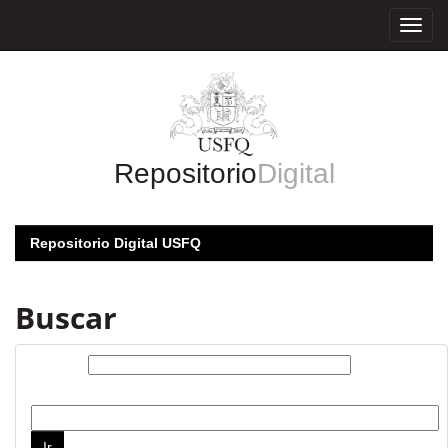
Skip
navigation
Repositorio
Digital
Repositorio Digital USFQ
Buscar
Buscar:
por