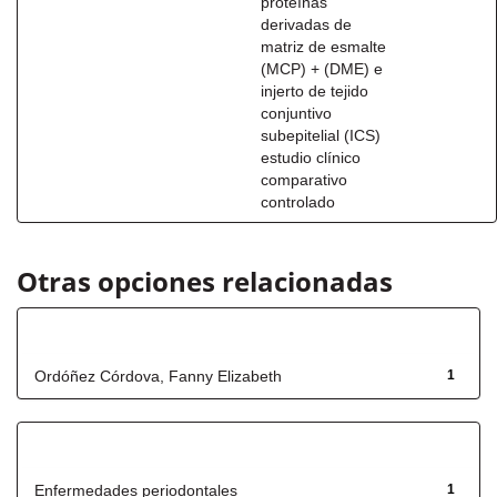
proteínas
derivadas de
matriz de esmalte
(MCP) + (DME) e
injerto de tejido
conjuntivo
subepitelial (ICS)
estudio clínico
comparativo
controlado
Otras opciones relacionadas
Autor
Ordóñez Córdova, Fanny Elizabeth
1
Título
Enfermedades periodontales
1