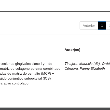
Anterior
1
Autor(es)
esiones gingivales clase I y II de
Tinajero, Mauricio (dir)
;
Ordó
n matriz de colágeno porcina combinado
Córdova, Fanny Elizabeth
vadas de matriz de esmalte (MCP) +
ejido conjuntivo subepitelial (ICS)
parativo controlado