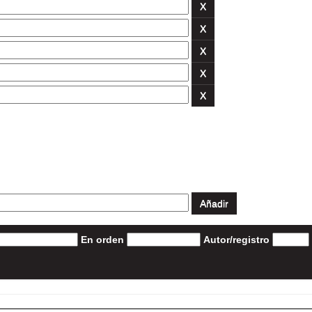
En orden
Autor/registro