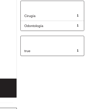
Título
Cirugía
1
Odontología
1
Has File(s)
true
1