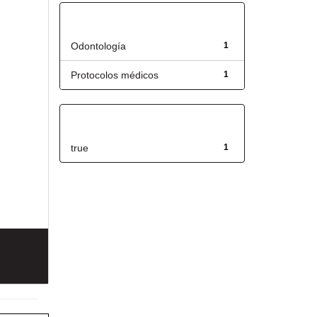
Título
Odontología
1
Protocolos médicos
1
Has File(s)
true
1