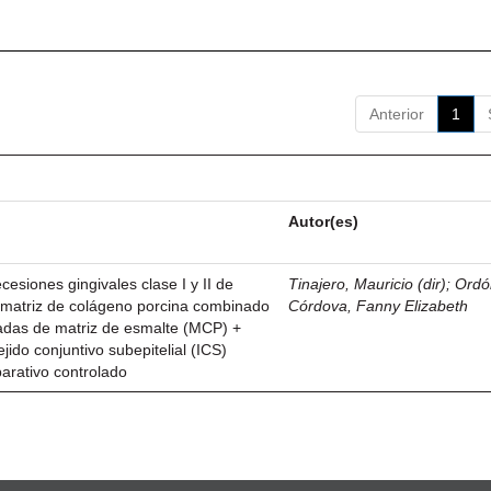
Anterior
1
Autor(es)
esiones gingivales clase I y II de
Tinajero, Mauricio (dir)
;
Ordó
n matriz de colágeno porcina combinado
Córdova, Fanny Elizabeth
vadas de matriz de esmalte (MCP) +
ejido conjuntivo subepitelial (ICS)
parativo controlado