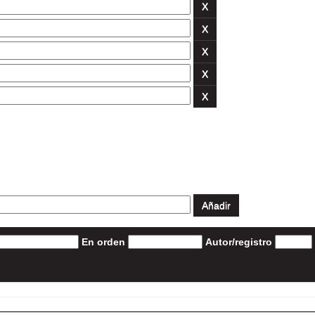
En orden
Autor/registro